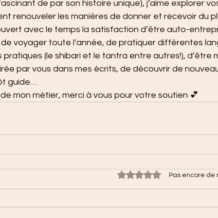
scinant de par son histoire unique), j’aime explorer vos
t renouveler les manières de donner et recevoir du pla
uvert avec le temps la satisfaction d’être auto-entrep
é de voyager toute l’année, de pratiquer différentes lan
s pratiques (le shibari et le tantra entre autres!), d’être
irée par vous dans mes écrits, de découvrir de nouveaux
tôt guide…
re de mon métier, merci à vous pour votre soutien 💕
Noté 0 étoile sur 5.
Pas encore de 