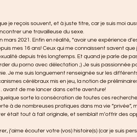
e je reçois souvent, et à juste titre, car je suis moi aus
ncontrer une travailleuse du sexe.
ars 2021. Enfin en réalité, “avoir une expérience d’es
depuis mes 16 ans! Ceux qui me connaissent savent que 
xualité depuis très longtemps. Et quand je parle de pas
der du porno avec délectation ;) Je suis passionnée pa
ie. Je me suis longuement renseignée sur les différent
ismes cérébraux mis en jeu, la notion de préliminaires, l
e… avant de me lancer dans cette aventure!
 quelque sorte la consécration de toutes ces recherches.
erte à de nombreuses pratiques dans ma vie “privée”, m
 était tout à fait originale, et semblait m’offrir des o
r, j’aime écouter votre (vos) histoire(s) (car je suis pe