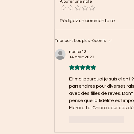
Ajouter une note
Rédigez un commentaire...
Trier par :
Les plus récents
nestor13
14 août 2023
Noté 5 étoiles sur 5.
Et moi pourquoi je suis clien
partenaires pour diverses rai
avec des filles de rêves. Dont C
pense que la fidélité est impor
Merci à toi Chiara pour ces dé
J'aime
Répondre