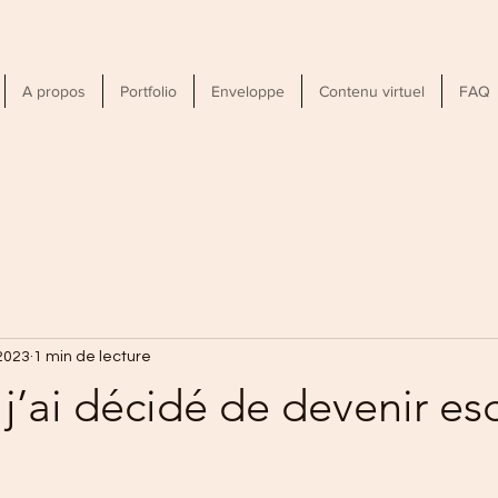
A propos
Portfolio
Enveloppe
Contenu virtuel
FAQ
 2023
1 min de lecture
j’ai décidé de devenir es
ur 5.