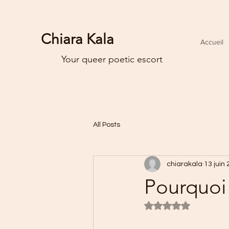
Chiara Kala
Accueil
Your queer poetic escort
All Posts
chiarakala
13 juin
Pourquoi 
Noté NaN étoiles s