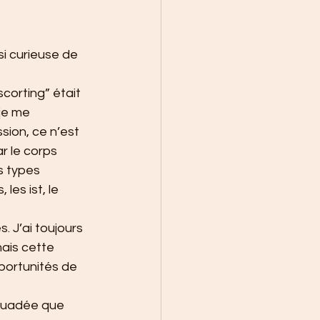
si curieuse de 
corting” était 
je me 
sion, ce n’est 
r le corps 
s types 
es ist, le 
 J’ai toujours 
ais cette 
pportunités de 
rsuadée que 