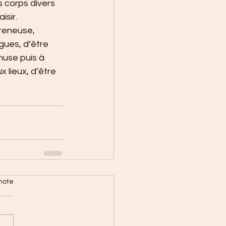
 corps divers 
isir.
reneuse, 
gues, d’être 
 muse puis à 
 lieux, d’être 
note