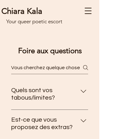
Chiara Kala
Your queer poetic escort
Foire aux questions
Quels sont vos
tabous/limites?
Pour faire simple: je refuse tout
ce qui est illégal, tout le reste est
Est-ce que vous
discutable selon le feeling que j’ai
proposez des extras?
avec vous, mes envies du