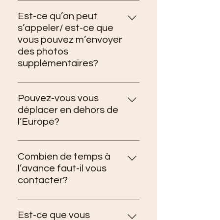
Les tarifs indiqués incluent tout
moment…
ce que je suis en mesure de faire,
Est-ce qu’on peut
je ne suis pas une glace
s’appeler/ est-ce que
personnalisable donc non je ne
vous pouvez m’envoyer
demande pas d’extra pour
des photos
chaque pratique :)
supplémentaires?
J’estime que mon site est assez
complet pour prouver que je suis
Pouvez-vous vous
réelle, donc non je ne fais pas
déplacer en dehors de
d’appel gratuit ni d’envoi de
l’Europe?
photos supplémentaires.
Non. Je ne prend jamais l’avion
donc je me déplace uniquement
Combien de temps à
dans les pays accessibles en
l’avance faut-il vous
train depuis la France.
contacter?
Le plus tôt est le mieux. Mais
comptez généralement une à
Est-ce que vous